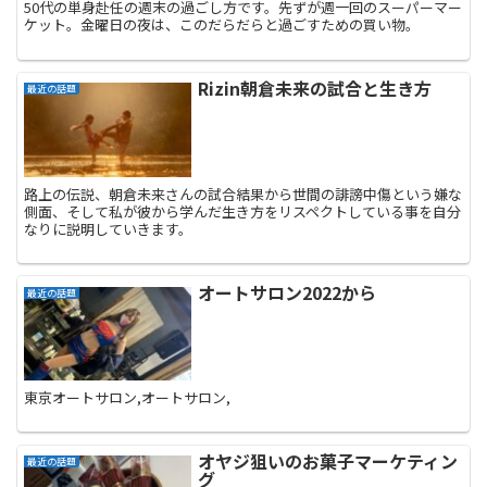
50代の単身赴任の週末の過ごし方です。先ずが週一回のスーパーマー
ケット。金曜日の夜は、このだらだらと過ごすための買い物。
Rizin朝倉未来の試合と生き方
最近の話題
路上の伝説、朝倉未来さんの試合結果から世間の誹謗中傷という嫌な
側面、そして私が彼から学んだ生き方をリスペクトしている事を自分
なりに説明していきます。
オートサロン2022から
最近の話題
東京オートサロン,オートサロン,
オヤジ狙いのお菓子マーケティン
最近の話題
グ