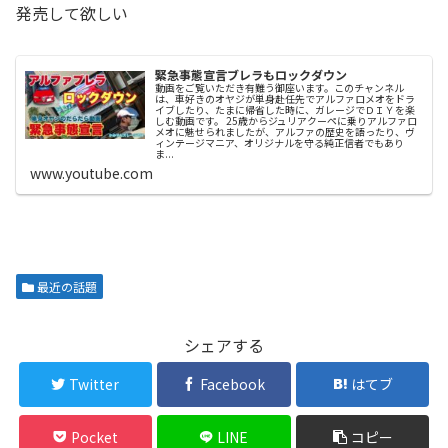
発売して欲しい
緊急事態宣言ブレラもロックダウン
動画をご覧いただき有難う御座います。このチャンネル
は、車好きのオヤジが単身赴任先でアルファロメオをドラ
イブしたり、たまに帰省した時に、ガレージでＤＩＹを楽
しむ動画です。 25歳からジュリアクーペに乗りアルファロ
メオに魅せられましたが、アルファの歴史を語ったり、ヴ
ィンテージマニア、オリジナルを守る純正信者でもあり
ま...
www.youtube.com
最近の話題
シェアする
Twitter
Facebook
はてブ
Pocket
LINE
コピー