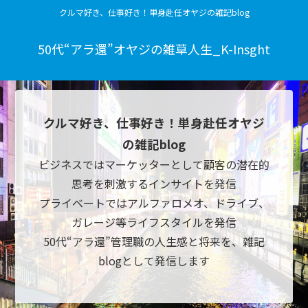
クルマ好き、仕事好き！単身赴任オヤジの雑記blog
50代“アラ還”オヤジの雑草人生_K-Insght
クルマ好き、仕事好き！単身赴任オヤジ
の雑記blog
ビジネスではマーケッターとして顧客の潜在的
思考を刺激するインサイトを発信
プライベートではアルファロメオ、ドライブ、
ガレージ等ライフスタイルを発信
50代“アラ還”管理職の人生感と将来を、雑記
blogとして発信します