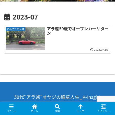
2023-07
アラ還59歳でオープンカーリター
アルファロメオ
ン
2023.07.16
50代“アラ還”オヤジの雑草人生_K-Insght
© 2021 50代“アラ還”オヤジの雑草人生_K-Insght.
メニュー
ホーム
検索
トップ
サイドバー