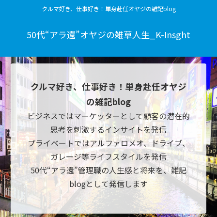
クルマ好き、仕事好き！単身赴任オヤジの雑記blog
50代“アラ還”オヤジの雑草人生_K-Insght
クルマ好き、仕事好き！単身赴任オヤジ
の雑記blog
ビジネスではマーケッターとして顧客の潜在的
思考を刺激するインサイトを発信
プライベートではアルファロメオ、ドライブ、
ガレージ等ライフスタイルを発信
50代“アラ還”管理職の人生感と将来を、雑記
blogとして発信します