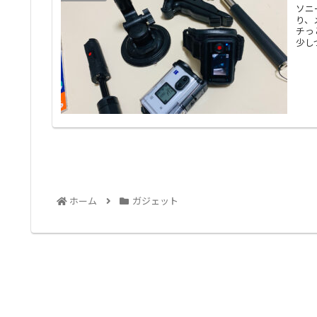
ソニ
り、
チっ
少し
ホーム
ガジェット