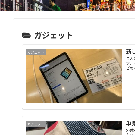
ガジェット
新
ガジェット
こん
す。
どち
単
ガジェット
57
たり