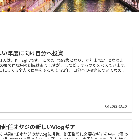
しい年度に向け自分へ投資
ばんは、K-Insghtです。 この3月で58歳となり、定年まで2年となりま
 60歳で再雇用の制度はありますが、まだどうするのかを考えています。
らにしても全力で仕事をするのも後2年。自分への投資について考え...
2022.03.20
身赴任オヤジの新しいVlogギア
歳の単身赴任オヤジのがVlogに挑戦。動画撮影に必要なギアを中古で買っ
、Ali Expressで買ったりして楽しんでいます。今回はキャップに付ける