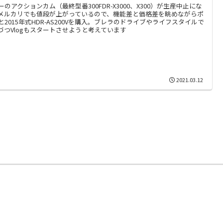
ーのアクションカム（最終型番300FDR-X3000、X300）が生産中止にな
メルカリでも値段が上がっているので、機能差と価格差を眺めながらポ
と2015年式HDR-AS200Vを購入。ブレラのドライブやライフスタイルで
づつVlogもスタートさせようと考えています
2021.03.12