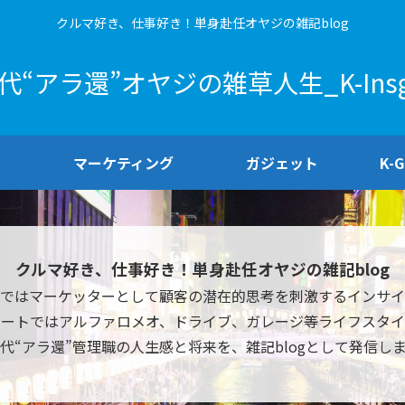
クルマ好き、仕事好き！単身赴任オヤジの雑記blog
0代“アラ還”オヤジの雑草人生_K-Insg
マーケティング
ガジェット
K-
クルマ好き、仕事好き！単身赴任オヤジの雑記blog
ではマーケッターとして顧客の潜在的思考を刺激するインサイ
ベートではアルファロメオ、ドライブ、ガレージ等ライフスタイ
0代“アラ還”管理職の人生感と将来を、雑記blogとして発信し