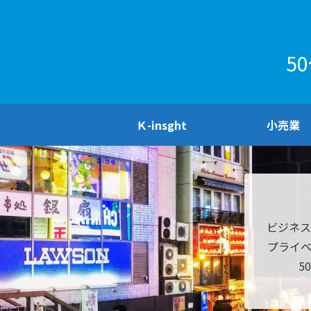
5
Ｋ-insght
小売業
ビジネス
プライ
5