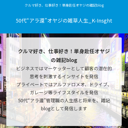
クルマ好き、仕事好き！単身赴任オヤジの雑記blog
50代“アラ還”オヤジの雑草人生_K-Insght
クルマ好き、仕事好き！単身赴任オヤジ
の雑記blog
ビジネスではマーケッターとして顧客の潜在的
思考を刺激するインサイトを発信
プライベートではアルファロメオ、ドライブ、
ガレージ等ライフスタイルを発信
50代“アラ還”管理職の人生感と将来を、雑記
blogとして発信します