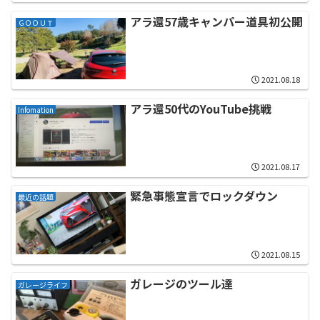
アラ還57歳キャンパー道具初公開
ＧＯＯＵＴ
2021.08.18
アラ還50代のYouTube挑戦
Infomation
2021.08.17
緊急事態宣言でロックダウン
最近の話題
2021.08.15
ガレージのツール達
ガレージライフ