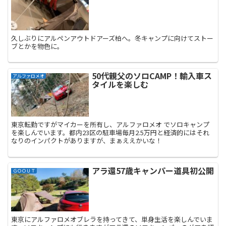
久しぶりにアルペンアウトドアーズ柏へ。冬キャンプに向けてストー
ブとかを物色に。
50代親父のソロCAMP！輸入車ス
アルファロメオ
タイルを楽しむ
東京転勤ですがマイカーを所有し、アルファロメオ でソロキャンプ
を楽しんでいます。都内23区の駐車場毎月2.5万円と経済的にはそれ
なりのインパクトがありますが、まぁええかいな！
アラ還57歳キャンパー道具初公開
ＧＯＯＵＴ
東京にアルファロメオブレラを持ってきて、単身生活を楽しんでいま