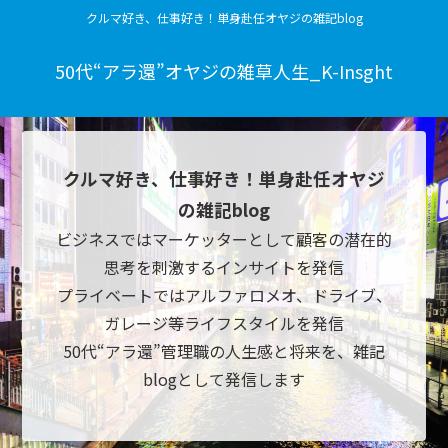
クルマ好き、仕事好き！単身赴任オヤジの雑記blog
50代“アラ還”オヤジの雑草人生_K-Insght
クルマ好き、仕事好き！単身赴任オヤジ
の雑記blog
ビジネスではマーケッターとして顧客の潜在的
思考を刺激するインサイトを発信
プライベートではアルファロメオ、ドライブ、
ガレージ等ライフスタイルを発信
50代“アラ還”管理職の人生感と将来を、雑記
blogとして発信します