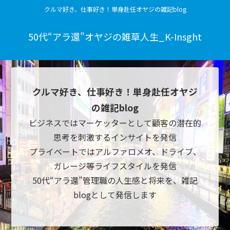
クルマ好き、仕事好き！単身赴任オヤジの雑記blog
50代“アラ還”オヤジの雑草人生_K-Insght
クルマ好き、仕事好き！単身赴任オヤジ
の雑記blog
ビジネスではマーケッターとして顧客の潜在的
思考を刺激するインサイトを発信
プライベートではアルファロメオ、ドライブ、
ガレージ等ライフスタイルを発信
50代“アラ還”管理職の人生感と将来を、雑記
blogとして発信します