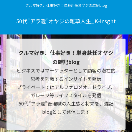
クルマ好き、仕事好き！単身赴任オヤジの雑記blog
50代“アラ還”オヤジの雑草人生_K-Insght
クルマ好き、仕事好き！単身赴任オヤジ
の雑記blog
ビジネスではマーケッターとして顧客の潜在的
思考を刺激するインサイトを発信
プライベートではアルファロメオ、ドライブ、
ガレージ等ライフスタイルを発信
50代“アラ還”管理職の人生感と将来を、雑記
blogとして発信します