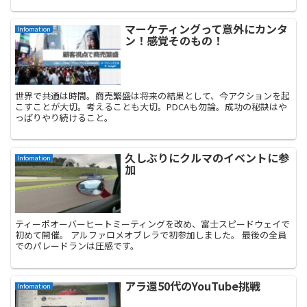
マーケティングって意外にカンタ
Infomation
ン！感覚そのもの！
世界で共通は時間。商売繁盛は将来の結果として、今アクションを起
こすことが大切。考えることも大切。PDCAも勿論。成功の秘訣はや
っぱりやり続けること。
久しぶりにクルマのイベントに参
Infomation
加
ティーポオーバーヒートミーティングを改め、富士スピードウェイで
初めて開催。 アルファロメオブレラで初参加しました。 最後の全員
でのパレードランは圧感です。
アラ還50代のYouTube挑戦
Infomation