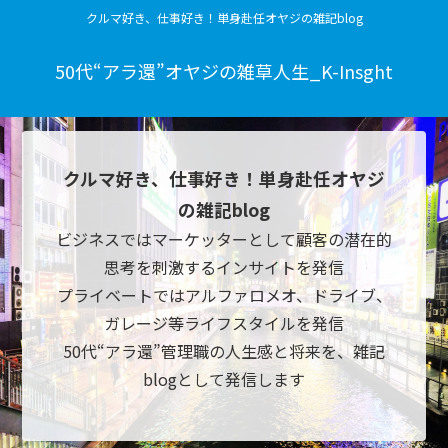
クルマ好き、仕事好き！単身赴任オヤジの雑記blog
50代“アラ還”オヤジの雑草人生_K-Insght
クルマ好き、仕事好き！単身赴任オヤジ
の雑記blog
ビジネスではマーケッターとして顧客の潜在的
思考を刺激するインサイトを発信
プライベートではアルファロメオ、ドライブ、
ガレージ等ライフスタイルを発信
50代“アラ還”管理職の人生感と将来を、雑記
blogとして発信します