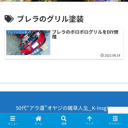
ブレラのグリル塗装
ブレラのボロボログリルをDIY修
アルファロメオ
理
2022.08.14
50代“アラ還”オヤジの雑草人生_K-Insght
© 2021 50代“アラ還”オヤジの雑草人生_K-Insght.
メニュー
ホーム
検索
トップ
サイドバー