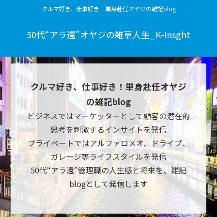
クルマ好き、仕事好き！単身赴任オヤジの雑記blog
50代“アラ還”オヤジの雑草人生_K-Insght
クルマ好き、仕事好き！単身赴任オヤジ
の雑記blog
ビジネスではマーケッターとして顧客の潜在的
思考を刺激するインサイトを発信
プライベートではアルファロメオ、ドライブ、
ガレージ等ライフスタイルを発信
50代“アラ還”管理職の人生感と将来を、雑記
blogとして発信します