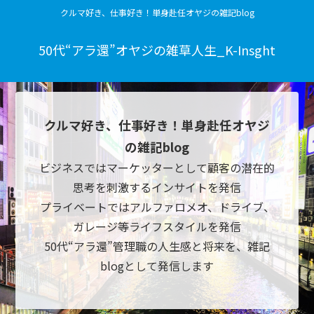
クルマ好き、仕事好き！単身赴任オヤジの雑記blog
50代“アラ還”オヤジの雑草人生_K-Insght
クルマ好き、仕事好き！単身赴任オヤジ
の雑記blog
ビジネスではマーケッターとして顧客の潜在的
思考を刺激するインサイトを発信
プライベートではアルファロメオ、ドライブ、
ガレージ等ライフスタイルを発信
50代“アラ還”管理職の人生感と将来を、雑記
blogとして発信します